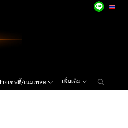
TH
เพิ่มเติม
ป้ายเซฟตี้/เนมเพลท