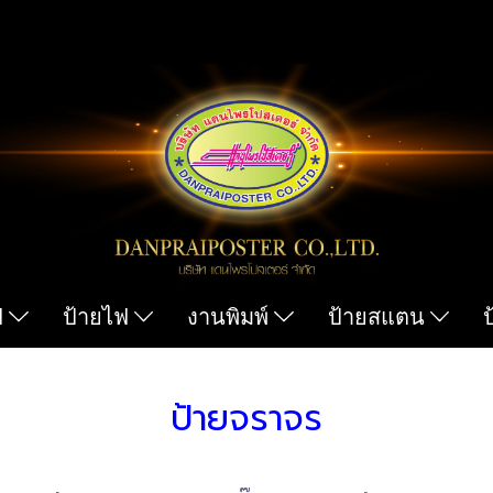
ฟ
ป้ายไฟ
งานพิมพ์
ป้ายสแตน
ป้ายจราจร