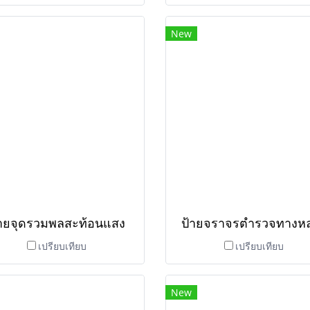
New
้ายจุดรวมพลสะท้อนแสง
ป้ายจราจรตำรวจทางห
เปรียบเทียบ
เปรียบเทียบ
New