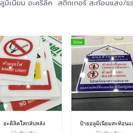
ลูมิเนียม อะคริลิค สติ๊กเกอร์ สะท้อนแสง/
New
อะคิลิคใสกลับหลัง
ป้ายอลูมิเนียมสะท้อนแ