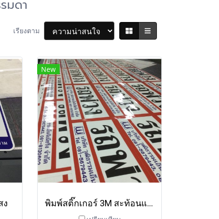
ธรรมดา
เรียงตาม
New
สง
พิมพ์สติ๊กเกอร์ 3M สะท้อนแสง