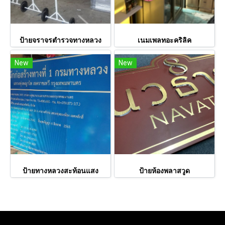
ป้ายจราจรตำรวจทางหลวง
เนมเพลทอะคริลิค
New
New
ป้ายทางหลวงสะท้อนแสง
ป้ายห้องพลาสวูด