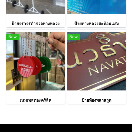
ป้ายจราจรตำรวจทางหลวง
ป้ายทางหลวงสะท้อนแสง
New
New
เนมเพลทอะคริลิค
ป้ายห้องพลาสวูด