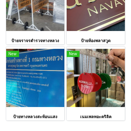
ป้ายจราจรตำรวจทางหลวง
ป้ายห้องพลาสวูด
New
New
ป้ายทางหลวงสะท้อนแสง
เนมเพลทอะคริลิค