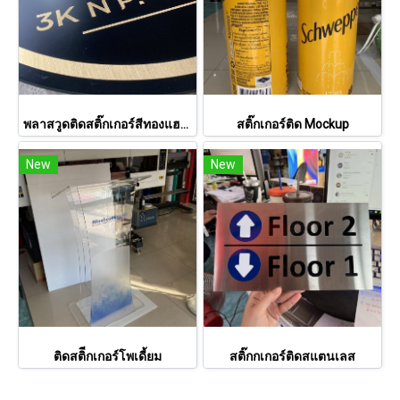
พลาสวูดติดสติ๊กเกอร์สีทองแฮร์ไลน์
สติ๊กเกอร์ติด Mockup
New
New
ติดสติีกเกอร์โพเดี้ยม
สติ๊กกเกอร์ติดสแตนเลส