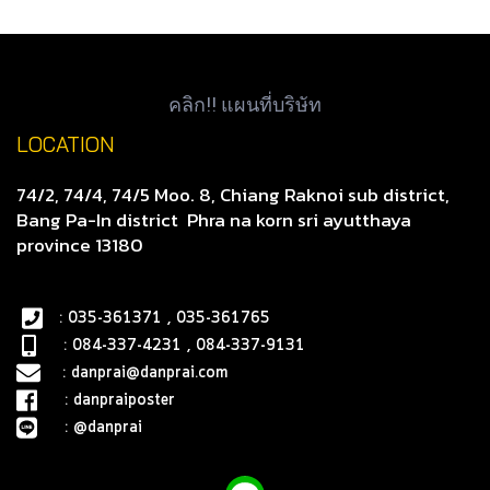
คลิก!! แผนที่บริษัท
LOCATION
74/2, 74/4, 74/5 Moo. 8, Chiang Raknoi sub district,
Bang Pa-In district
Phra na korn sri ayutthaya
province 13180
: 035-361371 , 035-361765
: 084-337-4231 , 084-337-9131
:
danprai@danprai.com
:
danpraiposter
:
@danprai