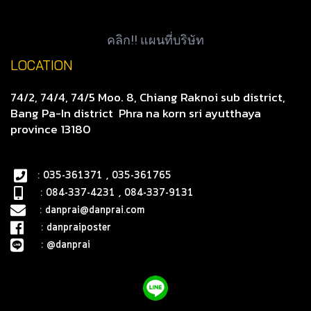
คลิก!! แผนที่บริษัท
LOCATION
74/2, 74/4, 74/5 Moo. 8, Chiang Raknoi sub district,
Bang Pa-In district
Phra na korn sri ayutthaya
province 13180
: 035-361371 , 035-361765
: 084-337-4231 , 084-337-9131
:
danprai@danprai.com
:
danpraiposter
:
@danprai