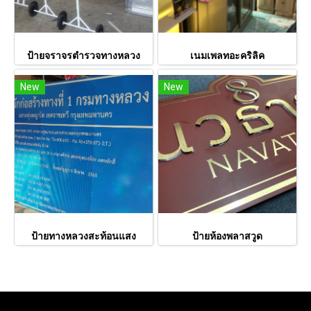
ป้ายจราจรตำรวจทางหลวง
เนมเพลทอะคริลิค
New
New
ป้ายทางหลวงสะท้อนแสง
ป้ายห้องพลาสวูด