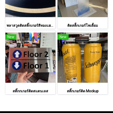
พลาสวูดติดสติ๊กเกอร์สีทองแฮร์ไลน์
ติดสติีกเกอร์โพเดี้ยม
New
New
สติ๊กกเกอร์ติดสแตนเลส
สติ๊กเกอร์ติด Mockup