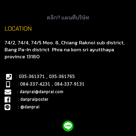
คลิก!! แผนที่บริษัท
LOCATION
74/2, 74/4, 74/5 Moo. 8, Chiang Raknoi sub district,
Bang Pa-In district
Phra na korn sri ayutthaya
province 13180
: 035-361371 , 035-361765
: 084-337-4231 , 084-337-9131
:
danprai@danprai.com
:
danpraiposter
:
@danprai