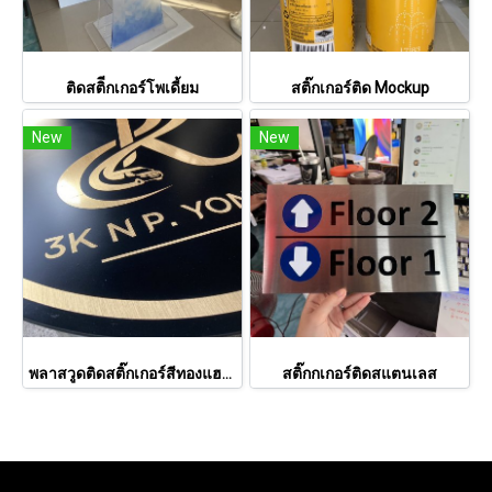
ติดสติีกเกอร์โพเดี้ยม
สติ๊กเกอร์ติด Mockup
New
New
พลาสวูดติดสติ๊กเกอร์สีทองแฮร์ไลน์
สติ๊กกเกอร์ติดสแตนเลส