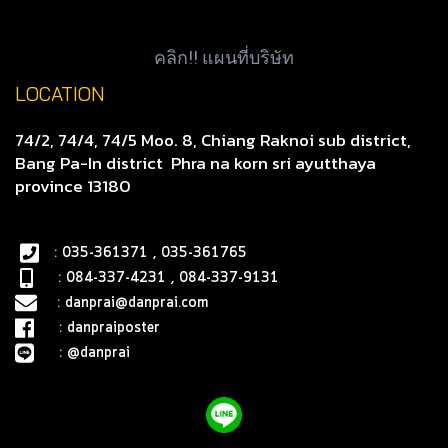
คลิก!! แผนที่บริษัท
LOCATION
74/2, 74/4, 74/5 Moo. 8, Chiang Raknoi sub district,
Bang Pa-In district
Phra na korn sri ayutthaya
province 13180
: 035-361371 , 035-361765
: 084-337-4231 , 084-337-9131
:
danprai@danprai.com
:
danpraiposter
:
@danprai