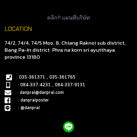
คลิก!! แผนที่บริษัท
LOCATION
74/2, 74/4, 74/5 Moo. 8, Chiang Raknoi sub district,
Bang Pa-In district
Phra na korn sri ayutthaya
province 13180
: 035-361371 , 035-361765
: 084-337-4231 , 084-337-9131
:
danprai@danprai.com
:
danpraiposter
:
@danprai