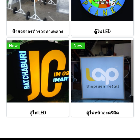
ป้ายจราจรตำรวจทางหลวง
ตู้ไฟ LED
New
New
ตู้ไฟ LED
ตู้ไฟหน้าอะคริลิค