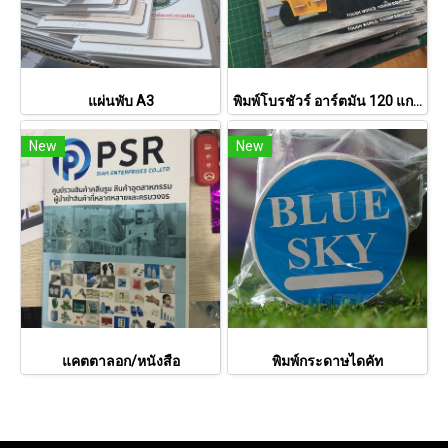
แผ่นพับ A3
พิมพ์โบรชัวร์ อาร์ตมัน 120 แกรม
New
New
แคตตาลอก/หนังสือ
พิมพ์กระดาษไดคัท