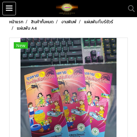
หน้าแรก
สินค้าทั้งหมด
งานพิมพ์
แผ่นพับ/โบร์ชัวร์
แผ่นพับ A4
New