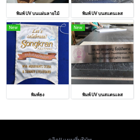
พิมพ์ UV บนแผ่นลายไม้
พิมพ์ UV บนสแตนเลส
New
New
พิมพ์ธง
พิมพ์ UV บนสแตนเลส
คลิก!! แผนที่บริษัท