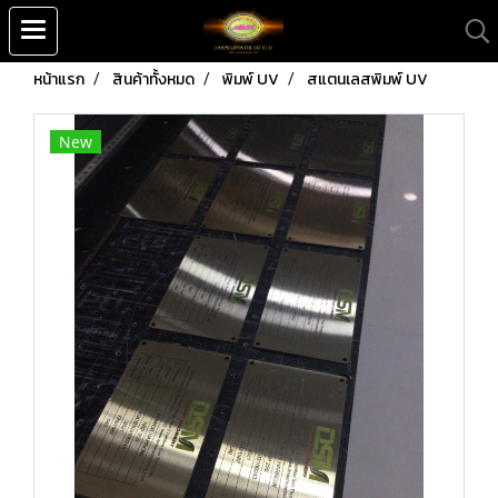
หน้าแรก
สินค้าทั้งหมด
พิมพ์ UV
สแตนเลสพิมพ์ UV
New