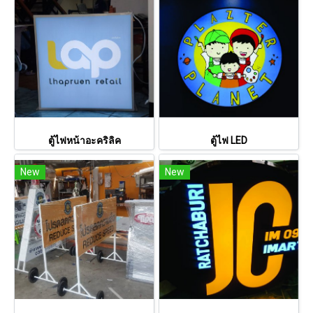
ตู้ไฟหน้าอะคริลิค
ตู้ไฟ LED
New
New