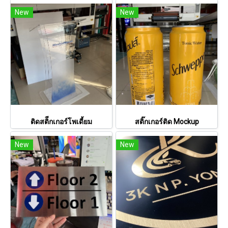
New
New
ติดสติีกเกอร์โพเดี้ยม
สติ๊กเกอร์ติด Mockup
New
New