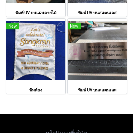
พิมพ์ UV บนแผ่นลายไม้
พิมพ์ UV บนสแตนเลส
New
New
พิมพ์ธง
พิมพ์ UV บนสแตนเลส
คลิก!! แผนที่บริษัท