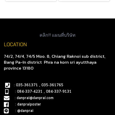
คลิก!! แผนที่บริษัท
LOCATION
74/2, 74/4, 74/5 Moo. 8, Chiang Raknoi sub district,
Bang Pa-In district
Phra na korn sri ayutthaya
province 13180
: 035-361371 , 035-361765
: 084-337-4231 , 084-337-9131
:
danprai@danprai.com
:
danpraiposter
:
@danprai