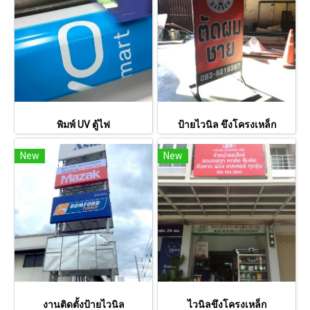
พิมพ์ UV ตู้ไฟ
ป้ายไวนิล ขึงโครงเหล็ก
New
New
งานติดตั้งป้ายไวนิล
ไวนิลขึงโครงเหล็ก