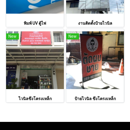
พิมพ์ UV ตู้ไฟ
งานติดตั้งป้ายไวนิล
New
New
ไวนิลขึงโครงเหล็ก
ป้ายไวนิล ขึงโครงเหล็ก